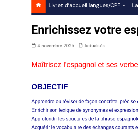
Livret d’accueil langues/CPF
La
Français FLE 2026
Français
A
Enrichissez votre es
professi
ANGLAIS éligible CPF –
TOEIC
I
Présentation
4 novembre 2025
Actualités
E
FRANÇAIS ÉCRIT éligible
F
CPF
Maîtrisez l’espagnol et ses verb
h
Espagnol courant
A
professionnel éligible CPF
OBJECTIF
Italien courant en milieu
Apprendre ou réviser de façon concrète, précise 
professionnel éligible CPF
Enrichir son lexique de synonymes et expression
Allemand courant et
Approfondir les structures de la phrase espagnol
professionnel éligible CPF
Acquérir le vocabulaire des échanges courants en
BILINGUE = double