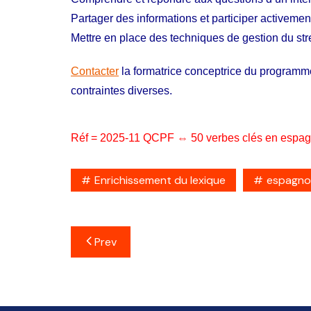
Partager des informations et participer activeme
Mettre en place des techniques de gestion du str
Contacter
la formatrice conceptrice du programme
contraintes diverses.
Réf = 2025-11 QCPF ⇔ 50 verbes clés en espagnol
Enrichissement du lexique
espagno
Navigation
Prev
de
l’article