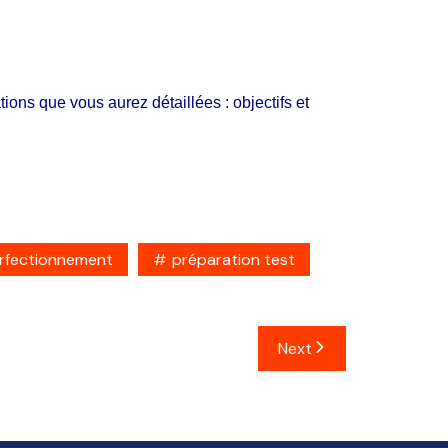
ons que vous aurez détaillées : objectifs et
rfectionnement
préparation test
Next