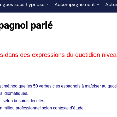
ngues sous hypnose
Accompagnement
Actua
 FLE
nglais sous hypnose
Accompagnement en
Finan
pagnol parlé
onnel B1-B2 2026
préparation mentale
talien sous hypnose
Hypnose et visualisation
spagnol sous hypnose
rançais FLE sous
es dans des expressions du quotidien nive
ypnose
llemand sous hypnose
et méthodique les 50 verbes clés espagnols à maîtriser au quoti
s idiomatiques.
e selon besoins décelés.
 milieu professionnel selon contexte d’étude.