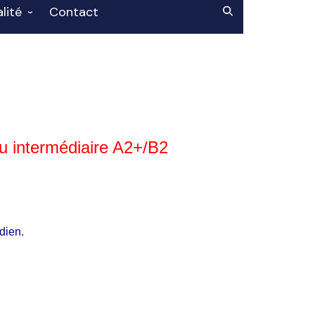
lité
Contact
cement-Prix
Asso’
au intermédiaire A2+/B2
dien.