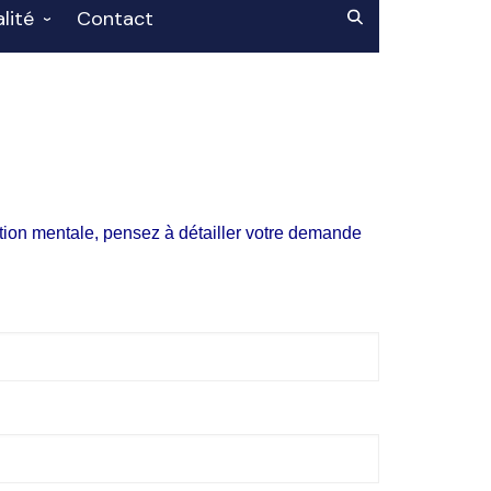
lité
Contact
cement-Prix
Asso’
ation mentale, pensez à détailler votre demande