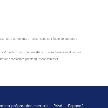
s sur les événements et les services de l’école de langues et
 la Protection des Données (RGPD), vous bénéficiez d’un droit
stration : contactpro@leslanguessansstress.fr
ment préparation mentale
Privé
Espace2