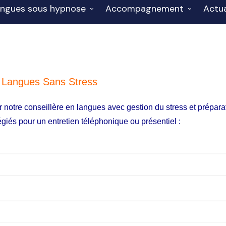
ngues sous hypnose
Accompagnement
Actua
 FLE
nglais sous hypnose
Accompagnement en
Finan
onnel B1-B2 2026
préparation mentale
talien sous hypnose
Hypnose et visualisation
spagnol sous hypnose
s Langues Sans Stress
rançais FLE sous
ar notre conseillère en langues avec gestion du stress et prépar
ypnose
légiés pour un entretien téléphonique ou présentiel :
llemand sous hypnose