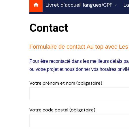
Livret d’accueil langues/CPF
La
Français FLE 2026
Français
A
Contact
professi
ANGLAIS éligible CPF –
TOEIC
I
Présentation
E
Formulaire de contact Au top avec Le
FRANÇAIS ÉCRIT éligible
F
CPF
Pour être recontacté dans les meilleurs délais p
h
Espagnol courant
ou votre projet et nous donner vos horaires privi
A
professionnel éligible CPF
Votre prénom et nom (obligatoire)
Italien courant en milieu
professionnel éligible CPF
Allemand courant et
Votre code postal (obligatoire)
professionnel éligible CPF
BILINGUE = double