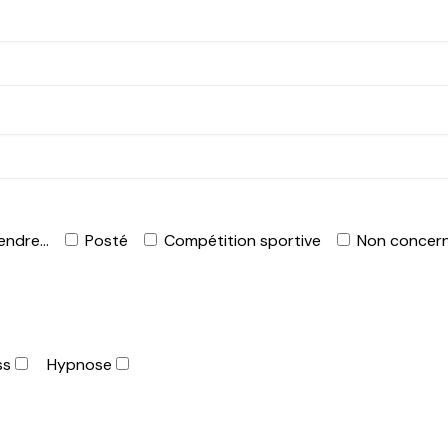
endre...
Posté
Compétition sportive
Non concer
ss
Hypnose