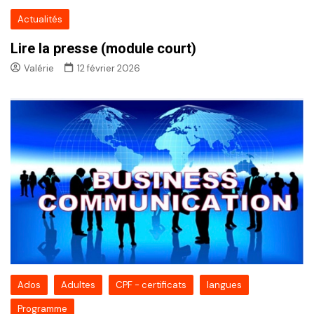
Actualités
Lire la presse (module court)
Valérie
12 février 2026
Ados
Adultes
CPF - certificats
langues
Programme