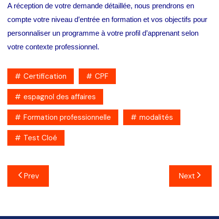
A réception de votre demande détaillée, nous prendrons en
compte votre niveau d’entrée en formation et vos objectifs pour
personnaliser un programme à votre profil d’apprenant selon
votre contexte professionnel.
Certification
CPF
espagnol des affaires
Formation professionnelle
modalités
Test Cloé
Navigation
Prev
Next
de
l’article